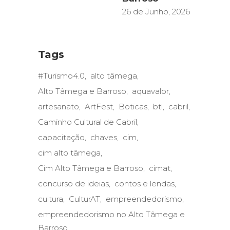
26 de Junho, 2026
Tags
#Turismo4.0
alto tâmega
Alto Tâmega e Barroso
aquavalor
artesanato
ArtFest
Boticas
btl
cabril
Caminho Cultural de Cabril
capacitação
chaves
cim
cim alto tâmega
Cim Alto Tâmega e Barroso
cimat
concurso de ideias
contos e lendas
cultura
CulturAT
empreendedorismo
empreendedorismo no Alto Tâmega e
Barroso