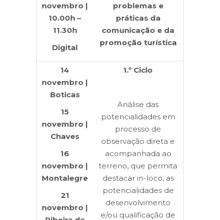
novembro |
problemas e
10.00h –
práticas da
11.30h
comunicação e da
promoção turística
Digital
14
1
.º Ciclo
novembro |
Boticas
Análise das
15
potencialidades em
novembro |
processo de
Chaves
observação direta e
16
acompanhada ao
novembro |
terreno, que permita
Montalegre
destacar in-loco, as
potencialidades de
21
desenvolvimento
novembro |
e/ou qualificação de
Ribeira de