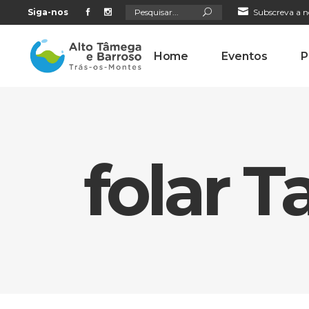
Search
Siga-nos
Subscreva a n
for:
Home
Eventos
P
folar T