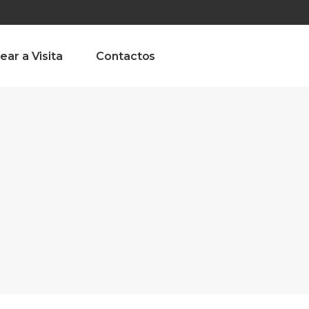
olado nª1 , Chaves, Portugal, Portugal
Dom – Sab 8.00 – 18.00
ear a Visita
Contactos