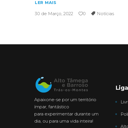
LER MAIS
30 de Março, 2022
0
Notícias
Lig
Apaixone-se por um território
Liv
ímpar, fantástico
para experimentar durante um
Pol
dia, ou para uma vida inteira!
Alt