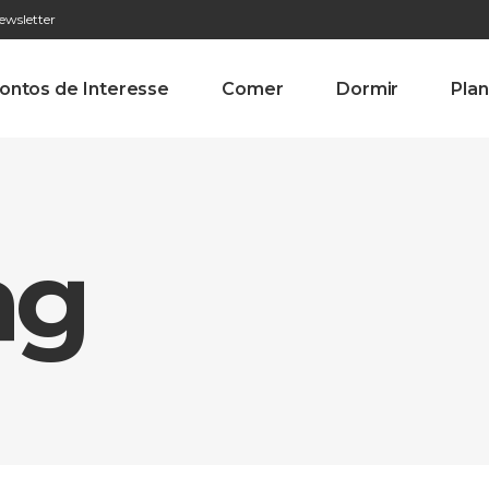
ewsletter
276 009 146 (Chamada para a rede fixa nacional)
Alameda Tab
ontos de Interesse
Comer
Dormir
Plan
ag