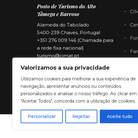
Posto de Turismo do Alto
CI
Tâmega e Barroso
Cen
Alameda do Tabolado
5400-239 Chaves, Portugal
For
+351 276 009 146 (Chamada para
a rede fixa nacional)
Far
turismo@cimat.pt
Valorizamos a sua privacidade
Utilizamos cookies para melhorar a sua experiência de
navegação, apresentar anúncios ou conteúdos
personalizados e analisar o nosso tráfego. Ao clicar em
"Aceitar Todos", concorda com a utilização de cookies.
Personalizar
Rejeitar
Aceite tudo
Copyright © 2023