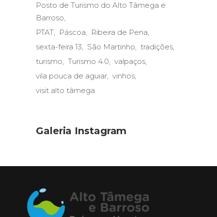
Posto de Turismo do Alto Tâmega e
Barroso
PTAT
Páscoa
Ribeira de Pena
sexta-feira 13
São Martinho
tradições
turismo
Turismo 4.0
valpaços
vila pouca de aguiar
vinhos
visit alto tâmega
Galeria Instagram