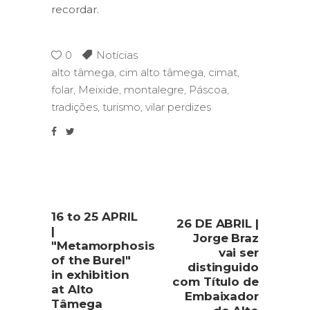
recordar.
0
Notícias
alto tâmega
,
cim alto tâmega
,
cimat
,
folar
,
Meixide
,
montalegre
,
Páscoa
,
tradições
,
turismo
,
vilar perdizes
16 to 25 APRIL
26 DE ABRIL |
|
Jorge Braz
"Metamorphosis
vai ser
of the Burel"
distinguido
in exhibition
com Título de
at Alto
Embaixador
Tâmega