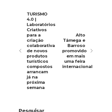
TURISMO
4.0 |
Laboratórios
Criativos
para a
Alto
criação
Tâmega e
colaborativa
Barroso
de novos
promovido
produtos
em mais
turísticos
uma feira
compostos
internacional
arrancam
já na
próxima
semana
Pesquisar