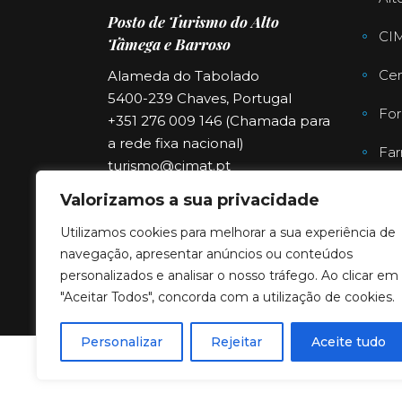
Posto de Turismo do Alto
CI
Tâmega e Barroso
Cen
Alameda do Tabolado
5400-239 Chaves, Portugal
For
+351 276 009 146 (Chamada para
a rede fixa nacional)
Far
turismo@cimat.pt
Valorizamos a sua privacidade
Utilizamos cookies para melhorar a sua experiência de
navegação, apresentar anúncios ou conteúdos
personalizados e analisar o nosso tráfego. Ao clicar em
"Aceitar Todos", concorda com a utilização de cookies.
Personalizar
Rejeitar
Aceite tudo
Copyright © 2023