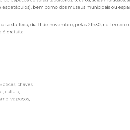
 de espetáculos), bem como dos museus municipais ou espa
sexta-feira, dia 11 de novembro, pelas 21h30, no Terreiro 
é gratuita.
Boticas
,
chaves
,
at
,
cultura
,
ismo
,
valpaços
,