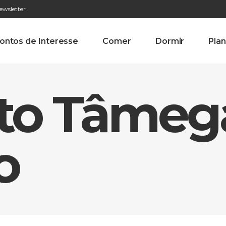
ewsletter
276 009 146 (Chamada para a rede fixa nacional)
Alameda Tab
ontos de Interesse
Comer
Dormir
Plan
Alto Tâmeg
o