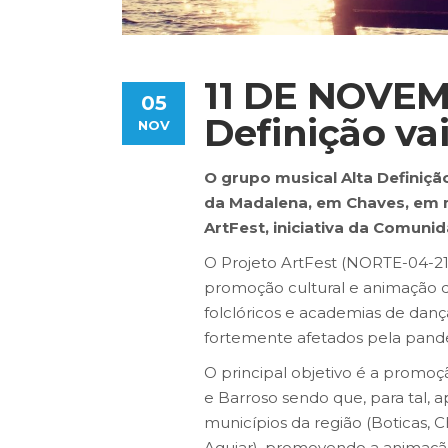
11 DE NOVEM
05
Definição va
NOV
O grupo musical Alta Definição
da Madalena, em Chaves, em 
ArtFest, iniciativa da Comuni
O Projeto ArtFest (NORTE-04-2
promoção cultural e animação do
folclóricos e academias de danç
fortemente afetados pela pand
O principal objetivo é a promoçã
e Barroso sendo que, para tal,
municípios da região (Boticas, 
Aguiar), promovendo a animação d