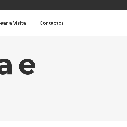
olado nª1 , Chaves, Portugal, Portugal
Dom – Sab 8.00 – 18.00
ear a Visita
Contactos
a e