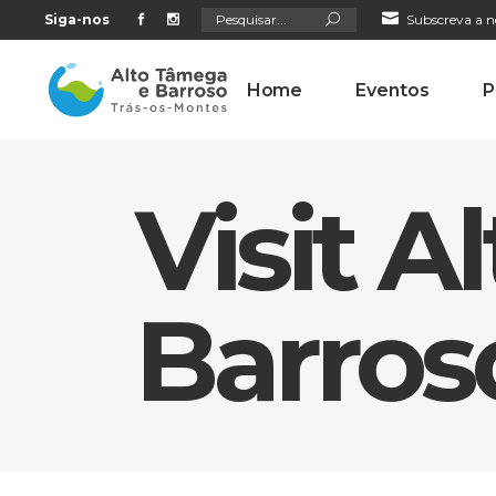
Search
Siga-nos
Subscreva a n
for:
Home
Eventos
P
Visit 
Barros