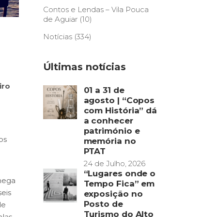
Contos e Lendas – Vila Pouca
de Aguiar
(10)
Notícias
(334)
Últimas notícias
iro
01 a 31 de
agosto | “Copos
com História” dá
a conhecer
e
património e
os
memória no
PTAT
24 de Julho, 2026
“Lugares onde o
âmega
Tempo Fica” em
eis
exposição no
Posto de
de
Turismo do Alto
alas