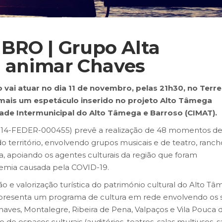
BRO | Grupo Alta
i animar Chaves
 vai atuar no dia 11 de novembro, pelas 21h30, no Terre
mais um espetáculo inserido no projeto Alto Tâmega
dade Intermunicipal do Alto Tâmega e Barroso (CIMAT).
114-FEDER-000455) prevê a realização de 48 momentos d
 território, envolvendo grupos musicais e de teatro, ranch
a, apoiando os agentes culturais da região que foram
emia causada pela COVID-19.
o e valorização turística do património cultural do Alto T
 apresenta um programa de cultura em rede envolvendo os s
Chaves, Montalegre, Ribeira de Pena, Valpaços e Vila Pouca 
e espaços culturais (auditórios, teatros, salas multiusos, s