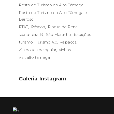
Posto de Turismo do Alto Tâmega
Posto de Turismo do Alto Tâmega e
Barroso
PTAT
Páscoa
Ribeira de Pena
sexta-feira 13
São Martinho
tradições
turismo
Turismo 4.0
valpaços
vila pouca de aguiar
vinhos
visit alto tâmega
Galeria Instagram