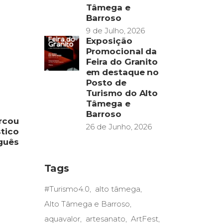
Tâmega e
Barroso
9 de Julho, 2026
Exposição
Promocional da
Feira do Granito
em destaque no
Posto de
Turismo do Alto
Tâmega e
Barroso
rcou
26 de Junho, 2026
tico
guês
Tags
#Turismo4.0
alto tâmega
Alto Tâmega e Barroso
aquavalor
artesanato
ArtFest