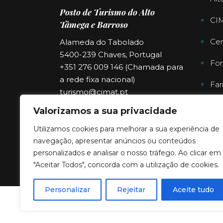
Posto de Turismo do Alto
CI
Tâmega e Barroso
Cen
Alameda do Tabolado
5400-239 Chaves, Portugal
For
+351 276 009 146 (Chamada para
a rede fixa nacional)
Far
turismo@cimat.pt
Valorizamos a sua privacidade
Utilizamos cookies para melhorar a sua experiência de
navegação, apresentar anúncios ou conteúdos
personalizados e analisar o nosso tráfego. Ao clicar em
"Aceitar Todos", concorda com a utilização de cookies.
Personalizar
Rejeitar
Aceite tudo
Copyright © 2023