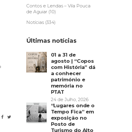
Contos e Lendas – Vila Pouca
de Aguiar
(10)
Notícias
(334)
Últimas notícias
01 a 31 de
agosto | “Copos
o
com História” dá
a conhecer
património e
memória no
PTAT
24 de Julho, 2026
“Lugares onde o
Tempo Fica” em
exposição no
Posto de
Turismo do Alto