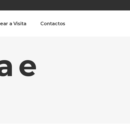
olado nª1 , Chaves, Portugal, Portugal
Dom – Sab 8.00 – 18.00
ear a Visita
Contactos
a e