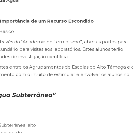
l da Água
A Importância de um Recurso Escondido
 Básico
través da “Academia do Termalismo”, abre as portas para
ndário para visitas aos laboratórios. Estes alunos terão
ades de investigação científica.
pontes entre os Agrupamentos de Escolas do Alto Tâmega e 
mento com o intuito de estimular e envolver os alunos no
gua Subterrânea”
Subterrânea
,
alto
panhas de