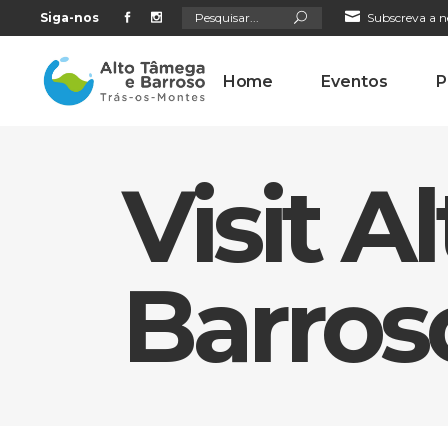
Search
Siga-nos
Subscreva a n
for:
Home
Eventos
P
Visit 
Barros