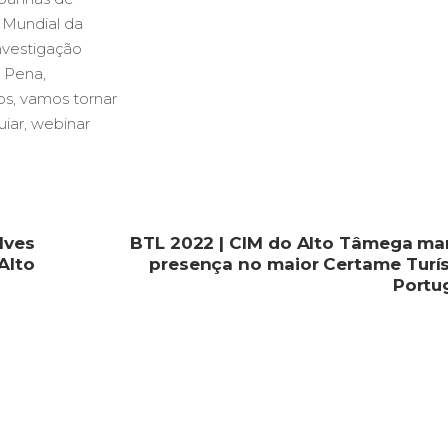
 Mundial da
nvestigação
e Pena
,
os
,
vamos tornar
uiar
,
webinar
lves
BTL 2022 | CIM do Alto Tâmega ma
Alto
presença no maior Certame Turís
Portu