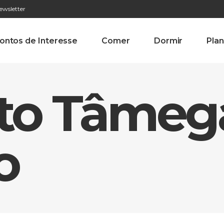
ewsletter
276 009 146 (Chamada para a rede fixa nacional)
Alameda Tab
ontos de Interesse
Comer
Dormir
Plan
Alto Tâmeg
o