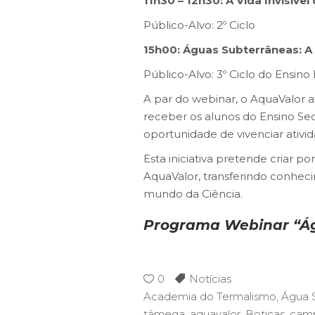
11h30 – 12h30: A Vida Invisíve
Público-Alvo: 2º Ciclo
15h00: Águas Subterrâneas: 
Público-Alvo: 3º Ciclo do Ensino
A par do webinar, o AquaValor a
receber os alunos do Ensino Secu
oportunidade de vivenciar ativid
Esta iniciativa pretende criar 
AquaValor, transferindo conheci
mundo da Ciência.
Programa Webinar “Á
0
Notícias
Academia do Termalismo
,
Água 
tâmega
,
aquavalor
,
Boticas
,
cam