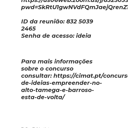
https://us06web.zoom.us/j/832503
pwd=SkRtU1gwNVdFQmJaejQrenZ
ID da reunião:
832 5039
2465
Senha de acesso:
ideia
Para mais informações
sobre o concurso
consultar:
https://cimat.pt/concurs
de-ideias-empreender-no-
alto-tamega-e-barroso-
esta-de-volta/