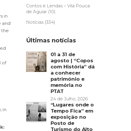
Contos e Lendas – Vila Pouca
de Aguiar
(10)
s in
Notícias
(334)
e and
 the
Últimas notícias
eed
01 a 31 de
agosto | “Copos
 of
com História” dá
a conhecer
património e
memória no
PTAT
24 de Julho, 2026
“Lugares onde o
 in
Tempo Fica” em
exposição no
Posto de
k:
Turismo do Alto