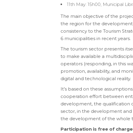
11th May: 15h00, Municipal Li
The main objective of the projec
the region for the development 
consistency to the Tourism Stra
6 municipalities in recent years.
The tourism sector presents itse
to make available a multidisciplin
operators (responding, in this wa
promotion, availability, and moni
digital and technological reality.
It’s based on these assumptions 
cooperation effort between enti
development, the qualification of
sector, in the development and a
the development of the whole te
Participation is free of charge