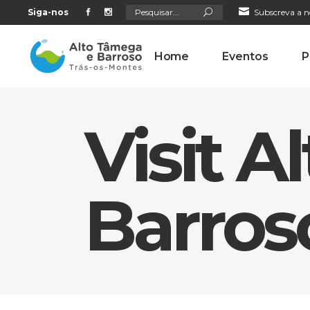
Search
Siga-nos
Subscreva a n
for:
Home
Eventos
P
Visit 
Barros