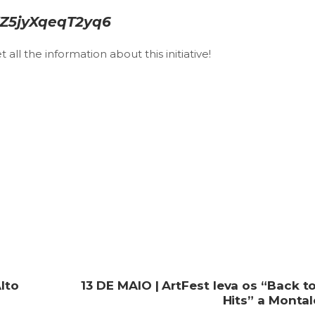
VZ5jyXqeqT2yq6
all the information about this initiative!
Alto
13 DE MAIO | ArtFest leva os “Back t
Hits” a Monta