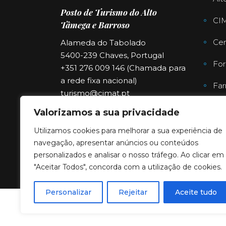
Posto de Turismo do Alto
CI
Tâmega e Barroso
Cen
Alameda do Tabolado
5400-239 Chaves, Portugal
For
+351 276 009 146 (Chamada para
a rede fixa nacional)
Far
turismo@cimat.pt
Valorizamos a sua privacidade
Utilizamos cookies para melhorar a sua experiência de
navegação, apresentar anúncios ou conteúdos
personalizados e analisar o nosso tráfego. Ao clicar em
"Aceitar Todos", concorda com a utilização de cookies.
Personalizar
Rejeitar
Aceite tudo
Copyright © 2023