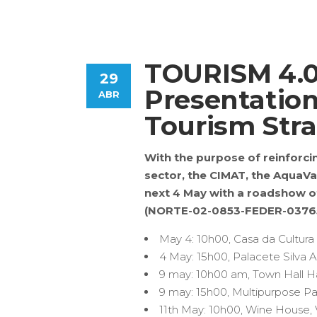
TOURISM 4.0
29
Presentation
ABR
Tourism Stra
With the purpose of reinforci
sector, the CIMAT, the AquaVa
next 4 May with a roadshow o
(NORTE-02-0853-FEDER-037651),
May 4: 10h00, Casa da Cultu
4 May: 15h00, Palacete Silv
9 may: 10h00 am, Town Hall H
9 may: 15h00, Multipurpose 
11th May: 10h00, Wine House