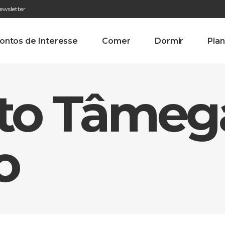
ewsletter
276 009 146 (Chamada para a rede fixa nacional)
Alameda Tab
ontos de Interesse
Comer
Dormir
Plan
Alto Tâmeg
o