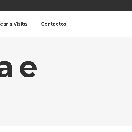
olado nª1 , Chaves, Portugal, Portugal
Dom – Sab 8.00 – 18.00
ear a Visita
Contactos
a e