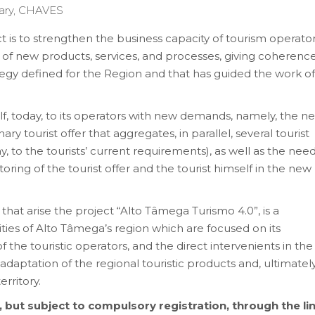
brary, CHAVES
t is to strengthen the business capacity of tourism operator
of new products, services, and processes, giving coherenc
tegy defined for the Region and that has guided the work of
lf, today, to its operators with new demands, namely, the n
ary tourist offer that aggregates, in parallel, several tourist
y, to the tourists’ current requirements), as well as the need
toring of the tourist offer and the tourist himself in the new
that arise the project “Alto Tâmega Turismo 4.0”, is a
ties of Alto Tâmega’s region which are focused on its
 the touristic operators, and the direct intervenients in the
daptation of the regional touristic products and, ultimately,
rritory.
, but subject to compulsory registration, through the lin