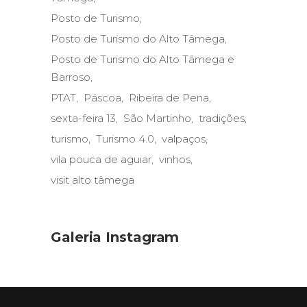
Posto de Turismo
Posto de Turismo do Alto Tâmega
Posto de Turismo do Alto Tâmega e
Barroso
PTAT
Páscoa
Ribeira de Pena
sexta-feira 13
São Martinho
tradições
turismo
Turismo 4.0
valpaços
vila pouca de aguiar
vinhos
visit alto tâmega
Galeria Instagram