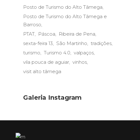
Posto de Turismo do Alto Tâmega
Posto de Turismo do Alto Tâmega e
Barroso
PTAT
Páscoa
Ribeira de Pena
sexta-feira 13
São Martinho
tradições
turismo
Turismo 4.0
valpaços
vila pouca de aguiar
vinhos
visit alto tâmega
Galeria Instagram