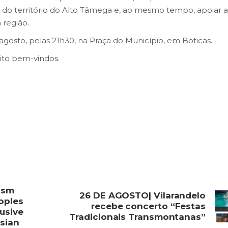
 do território do Alto Tâmega e, ao mesmo tempo, apoiar a
 região.
gosto, pelas 21h30, na Praça do Município, em Boticas.
uito bem-vindos.
ism
26 DE AGOSTO| Vilarandelo
oples
recebe concerto “Festas
lusive
Tradicionais Transmontanas”
asian