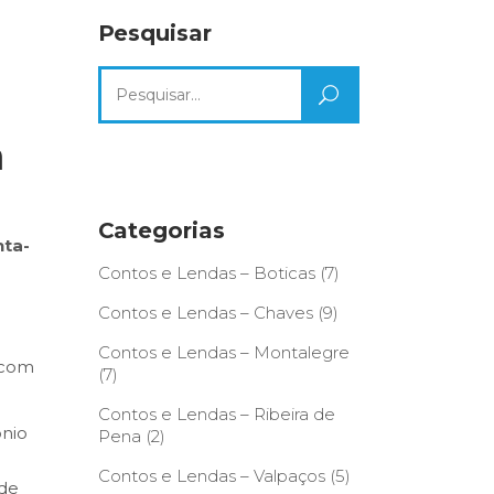
Pesquisar
Search
for:
m
Categorias
nta-
Contos e Lendas – Boticas
(7)
Contos e Lendas – Chaves
(9)
Contos e Lendas – Montalegre
 com
(7)
Contos e Lendas – Ribeira de
ónio
Pena
(2)
Contos e Lendas – Valpaços
(5)
 de