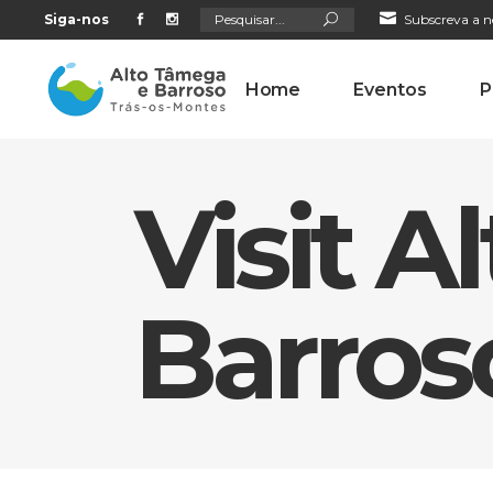
Search
Siga-nos
Subscreva a n
for:
Home
Eventos
P
Visit 
Barros