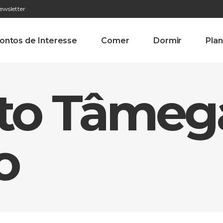
ewsletter
276 009 146 (Chamada para a rede fixa nacional)
Alameda Tab
ontos de Interesse
Comer
Dormir
Plan
Alto Tâmeg
o