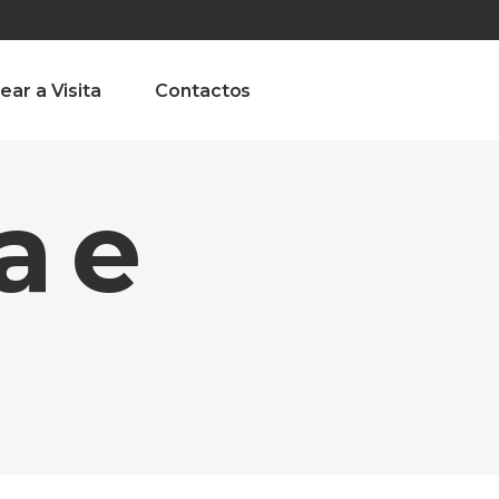
olado nª1 , Chaves, Portugal, Portugal
Dom – Sab 8.00 – 18.00
ear a Visita
Contactos
a e