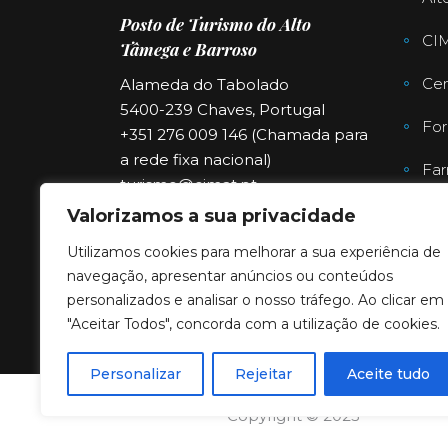
Posto de Turismo do Alto
CI
Tâmega e Barroso
Cen
Alameda do Tabolado
5400-239 Chaves, Portugal
For
+351 276 009 146 (Chamada para
a rede fixa nacional)
Far
turismo@cimat.pt
Valorizamos a sua privacidade
Utilizamos cookies para melhorar a sua experiência de
navegação, apresentar anúncios ou conteúdos
personalizados e analisar o nosso tráfego. Ao clicar em
"Aceitar Todos", concorda com a utilização de cookies.
Personalizar
Rejeitar
Aceite tudo
Copyright © 2023