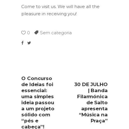
Come to visit us. We will have all the
pleasure in receiving you!
0
Sem categoria
O Concurso
de Ideias foi
30 DE JULHO
essencial:
| Banda
uma simples
Filarmónica
ideia passou
de Salto
a um projeto
apresenta
sólido com
“Música na
“pés e
Praça”
cabeça”!