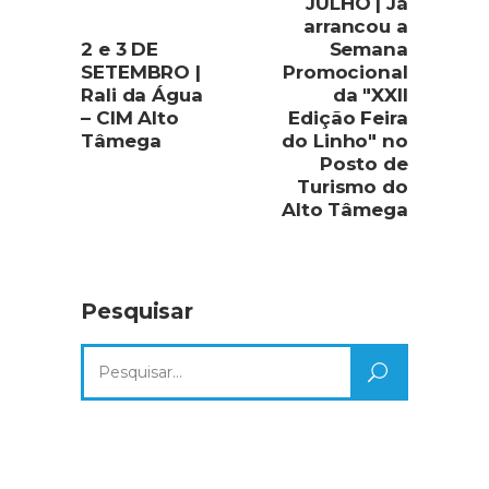
JULHO | Já
arrancou a
2 e 3 DE
Semana
SETEMBRO |
Promocional
Rali da Água
da "XXII
– CIM Alto
Edição Feira
Tâmega
do Linho" no
Posto de
Turismo do
Alto Tâmega
Pesquisar
Search
for: