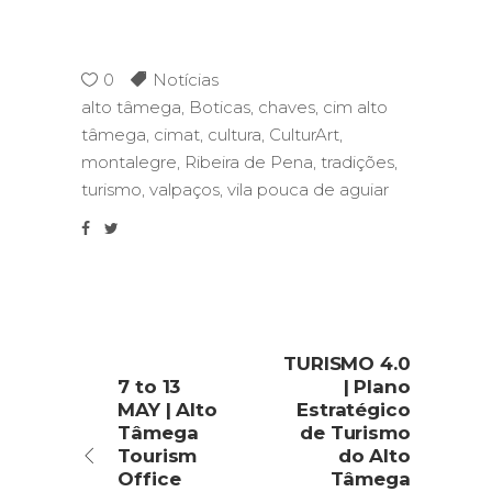
0
Notícias
alto tâmega
,
Boticas
,
chaves
,
cim alto
tâmega
,
cimat
,
cultura
,
CulturArt
,
montalegre
,
Ribeira de Pena
,
tradições
,
turismo
,
valpaços
,
vila pouca de aguiar
TURISMO 4.0
7 to 13
| Plano
MAY | Alto
Estratégico
Tâmega
de Turismo
Tourism
do Alto
Office
Tâmega