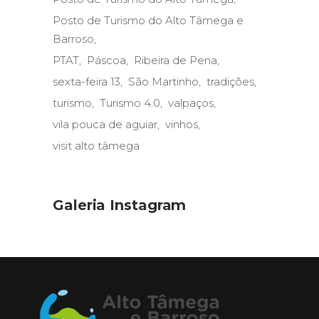
Posto de Turismo do Alto Tâmega e
Barroso
PTAT
Páscoa
Ribeira de Pena
sexta-feira 13
São Martinho
tradições
turismo
Turismo 4.0
valpaços
vila pouca de aguiar
vinhos
visit alto tâmega
Galeria Instagram