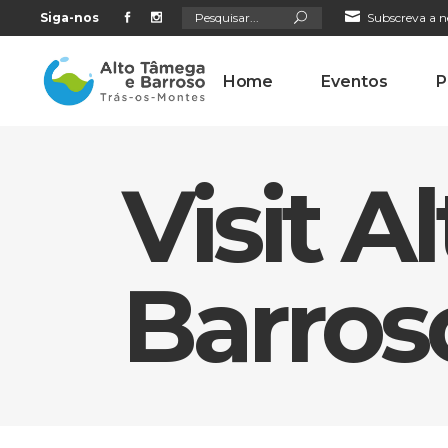
Search
Siga-nos
Subscreva a n
for:
Home
Eventos
P
Visit 
Barros