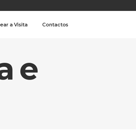
olado nª1 , Chaves, Portugal, Portugal
Dom – Sab 8.00 – 18.00
ear a Visita
Contactos
a e