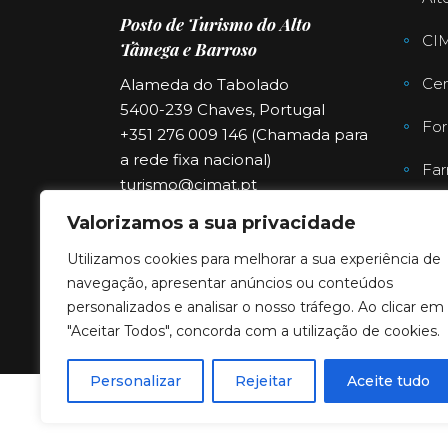
Posto de Turismo do Alto
CI
Tâmega e Barroso
Cen
Alameda do Tabolado
5400-239 Chaves, Portugal
For
+351 276 009 146 (Chamada para
a rede fixa nacional)
Far
turismo@cimat.pt
Valorizamos a sua privacidade
Utilizamos cookies para melhorar a sua experiência de
navegação, apresentar anúncios ou conteúdos
personalizados e analisar o nosso tráfego. Ao clicar em
"Aceitar Todos", concorda com a utilização de cookies.
Personalizar
Rejeitar
Aceite tudo
Copyright © 2023