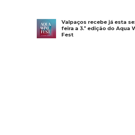
Valpaços recebe já esta se
feira a 3.ª edição do Aqua
Fest