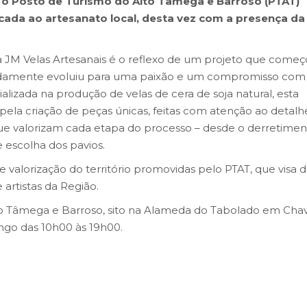
o, o Posto de Turismo do Alto Tâmega e Barroso (PTAT)
ada ao artesanato local, desta vez com a presença da
 a JM Velas Artesanais é o reflexo de um projeto que come
damente evoluiu para uma paixão e um compromisso com
ializada na produção de velas de cera de soja natural, esta
ela criação de peças únicas, feitas com atenção ao detalh
que valorizam cada etapa do processo – desde o derretime
e escolha dos pavios.
de valorização do território promovidas pelo PTAT, que visa d
artistas da Região.
lto Tâmega e Barroso, sito na Alameda do Tabolado em Chav
ngo das 10h00 às 19h00.