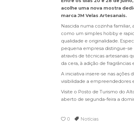
Entre os dias 20 e 28 de julh
acolhe uma nova mostra dedic
marca JM Velas Artesanais.
Nascida numa cozinha familiar,
como um simples hobby e rapi
qualidade e originalidade. Espec
pequena empresa distingue-se p
através de técnicas artesanais 
da cera, à adição de fragrâncias 
A iniciativa insere-se nas ações 
visibilidade a empreendedores e 
Visite o Posto de Turismo do A
aberto de segunda-feira a domi
0
Notícias