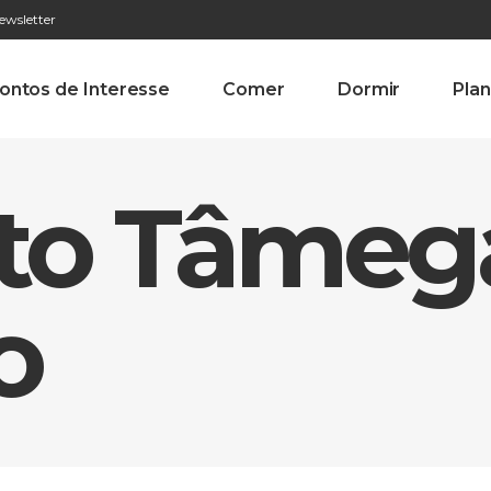
ewsletter
276 009 146 (Chamada para a rede fixa nacional)
Alameda Tab
ontos de Interesse
Comer
Dormir
Plan
Alto Tâmeg
o