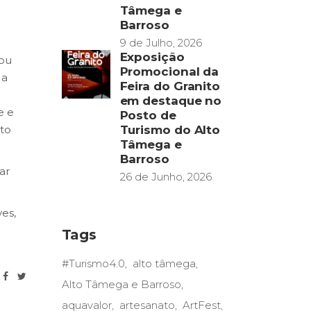
Tâmega e
Barroso
9 de Julho, 2026
Exposição
çou
Promocional da
 a
Feira do Granito
em destaque no
e e
Posto de
nto
Turismo do Alto
Tâmega e
Barroso
ar
26 de Junho, 2026
es,
Tags
#Turismo4.0
alto tâmega
Alto Tâmega e Barroso
aquavalor
artesanato
ArtFest