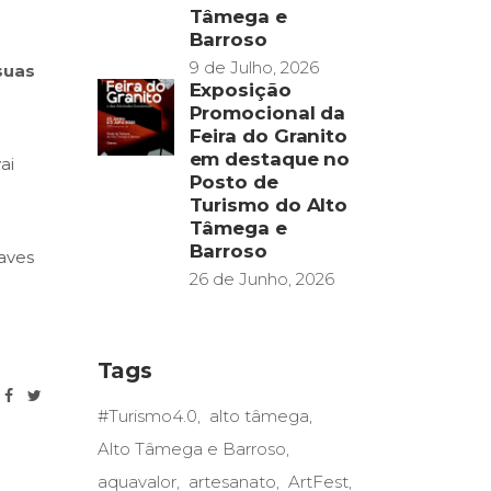
Tâmega e
Barroso
9 de Julho, 2026
suas
Exposição
Promocional da
Feira do Granito
em destaque no
ai
Posto de
Turismo do Alto
Tâmega e
Barroso
aves
26 de Junho, 2026
Tags
#Turismo4.0
alto tâmega
Alto Tâmega e Barroso
aquavalor
artesanato
ArtFest