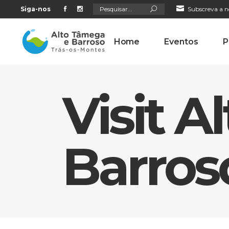
Search
Siga-nos
Subscreva a n
for:
Home
Eventos
P
Visit 
Barros