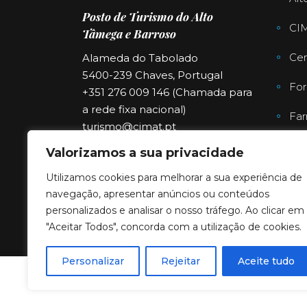
Posto de Turismo do Alto
CI
Tâmega e Barroso
Cen
Alameda do Tabolado
5400-239 Chaves, Portugal
For
+351 276 009 146 (Chamada para
a rede fixa nacional)
Far
turismo@cimat.pt
Valorizamos a sua privacidade
Utilizamos cookies para melhorar a sua experiência de
navegação, apresentar anúncios ou conteúdos
personalizados e analisar o nosso tráfego. Ao clicar em
"Aceitar Todos", concorda com a utilização de cookies.
Personalizar
Rejeitar
Aceite tudo
Copyright © 2023