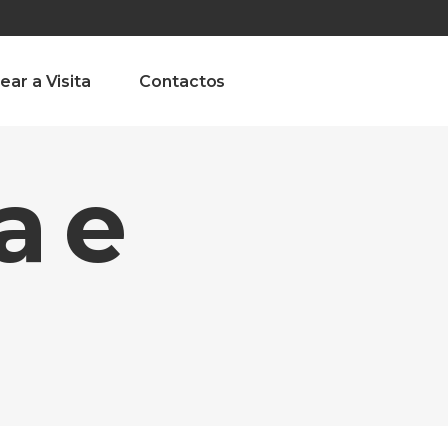
olado nª1 , Chaves, Portugal, Portugal
Dom – Sab 8.00 – 18.00
ear a Visita
Contactos
a e