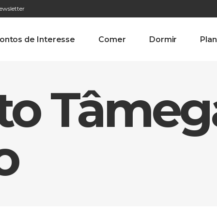
ewsletter
276 009 146 (Chamada para a rede fixa nacional)
Alameda Tab
ontos de Interesse
Comer
Dormir
Plan
Alto Tâmeg
o