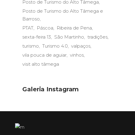
Posto de Turismo do Alto Tâmega
Posto de Turismo do Alto Tâmega e
Barroso
PTAT
Páscoa
Ribeira de Pena
sexta-feira 13
São Martinho
tradições
turismo
Turismo 4.0
valpaços
vila pouca de aguiar
vinhos
visit alto tâmega
Galeria Instagram