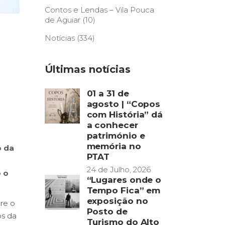
Contos e Lendas – Vila Pouca
de Aguiar
(10)
Notícias
(334)
Últimas notícias
01 a 31 de
agosto | “Copos
com História” dá
a conhecer
património e
memória no
o da
PTAT
24 de Julho, 2026
o o
“Lugares onde o
Tempo Fica” em
exposição no
re o
Posto de
os da
Turismo do Alto