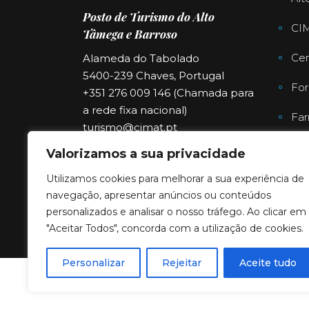
Posto de Turismo do Alto
CI
Tâmega e Barroso
Cen
Alameda do Tabolado
5400-239 Chaves, Portugal
For
+351 276 009 146 (Chamada para
a rede fixa nacional)
Far
turismo@cimat.pt
Valorizamos a sua privacidade
Utilizamos cookies para melhorar a sua experiência de
navegação, apresentar anúncios ou conteúdos
personalizados e analisar o nosso tráfego. Ao clicar em
"Aceitar Todos", concorda com a utilização de cookies.
Personalizar
Rejeitar
Aceite tudo
Copyright © 2023