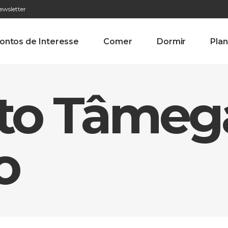
ewsletter
276 009 146 (Chamada para a rede fixa nacional)
Alameda Tab
ontos de Interesse
Comer
Dormir
Plan
Alto Tâmeg
o