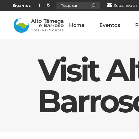
Search
Siga-nos
Subscreva a n
for:
Home
Eventos
P
Visit 
Barros