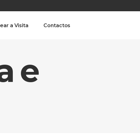
olado nª1 , Chaves, Portugal, Portugal
Dom – Sab 8.00 – 18.00
ear a Visita
Contactos
a e