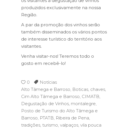
os visitantes a degustação de vinhos
produzidos exclusivamente na nossa
Região.
A par da promoção dos vinhos serão
também disseminados os vários pontos
de interesse turístico do território aos
visitantes.
Venha visitar-nos! Teremos todo o
gosto em recebê-lo!
0
Notícias
Alto Tâmega e Barroso
,
Boticas
,
chaves
,
Cim Alto Tâmega e Barroso
,
CIMATB
,
Degustação de Vinhos
,
montalegre
,
Posto de Turismo do Alto Tâmega e
Barroso
,
PTATB
,
Ribeira de Pena
,
tradições
,
turismo
,
valpaços
,
vila pouca