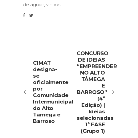
de aguiar
,
vinhos
CONCURSO
DE IDEIAS
CIMAT
“EMPREENDER
designa-
NO ALTO
se
TÂMEGA
oficialmente
E
por
BARROSO”
Comunidade
(4ª
Intermunicipal
Edição) |
do Alto
Ideias
Tâmega e
selecionadas
Barroso
1ª FASE
(Grupo 1)