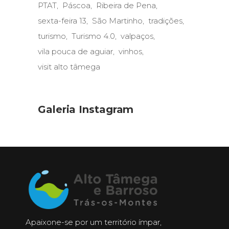
PTAT
Páscoa
Ribeira de Pena
sexta-feira 13
São Martinho
tradições
turismo
Turismo 4.0
valpaços
vila pouca de aguiar
vinhos
visit alto tâmega
Galeria Instagram
Apaixone-se por um território ímpar,