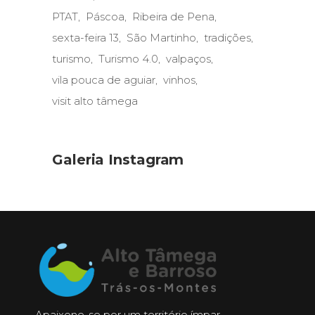
PTAT
Páscoa
Ribeira de Pena
sexta-feira 13
São Martinho
tradições
turismo
Turismo 4.0
valpaços
vila pouca de aguiar
vinhos
visit alto tâmega
Galeria Instagram
Apaixone-se por um território ímpar,