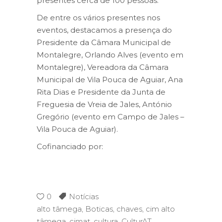
presentes cerca de 100 pessoas.
De entre os vários presentes nos
eventos, destacamos a presença do
Presidente da Câmara Municipal de
Montalegre, Orlando Alves (evento em
Montalegre), Vereadora da Câmara
Municipal de Vila Pouca de Aguiar, Ana
Rita Dias e Presidente da Junta de
Freguesia de Vreia de Jales, António
Gregório (evento em Campo de Jales –
Vila Pouca de Aguiar).
Cofinanciado por:
0
Notícias
alto tâmega
,
Boticas
,
chaves
,
cim alto
tâmega
,
cimat
,
cultura
,
CulturAT
,