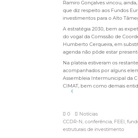
Ramiro Gonçalves vincou, ainda, 
que diz respeito aos Fundos Eu
investimentos para o Alto Tâme
A estratégia 2030, bem as expet
do vogal da Comissão de Coord
Humberto Cerqueira, em substit
agenda não pôde estar present
Na plateia estiveram os restant
acompanhados por alguns elem
Assembleia Intermunicipal da 
CIMAT, bem como demais entidade
0
Notícias
CCDR-N
,
conferência
,
FEEI
,
fund
estruturais de investimento