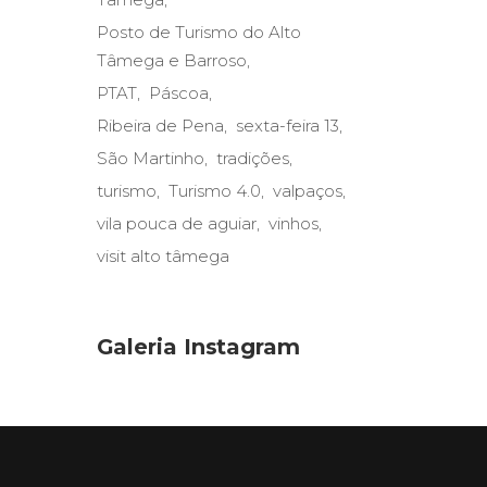
Posto de Turismo do Alto
Tâmega e Barroso
PTAT
Páscoa
Ribeira de Pena
sexta-feira 13
São Martinho
tradições
turismo
Turismo 4.0
valpaços
vila pouca de aguiar
vinhos
visit alto tâmega
Galeria Instagram