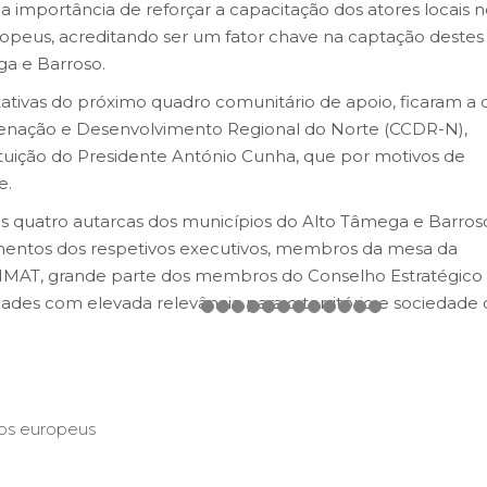
a importância de reforçar a capacitação dos atores locais 
ropeus, acreditando ser um fator chave na captação destes
ga e Barroso.
ativas do próximo quadro comunitário de apoio, ficaram a 
enação e Desenvolvimento Regional do Norte (CCDR-N),
uição do Presidente António Cunha, que por motivos de
e.
es quatro autarcas dos municípios do Alto Tâmega e Barros
entos dos respetivos executivos, membros da mesa da
CIMAT, grande parte dos membros do Conselho Estratégico
s com elevada relevância para o território e sociedade ci
os europeus