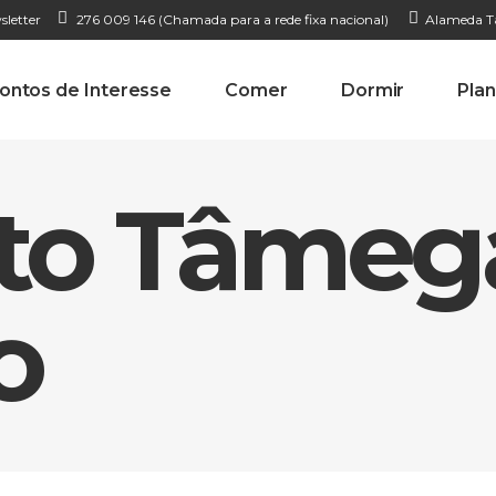
sletter
276 009 146 (Chamada para a rede fixa nacional)
Alameda Ta
ontos de Interesse
Comer
Dormir
Plan
Alto Tâmeg
o