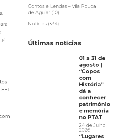
Contos e Lendas – Vila Pouca
de Aguiar
(10)
a.
Notícias
(334)
ara
o
 já
Últimas notícias
r
01 a 31 de
agosto |
“Copos
com
tos
História”
FEEI
dá a
conhecer
património
e memória
 com
no PTAT
24 de Julho,
2026
“Lugares