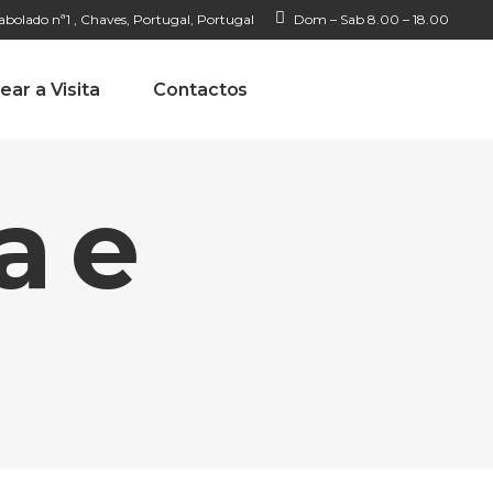
bolado nª1 , Chaves, Portugal, Portugal
Dom – Sab 8.00 – 18.00
ear a Visita
Contactos
a e