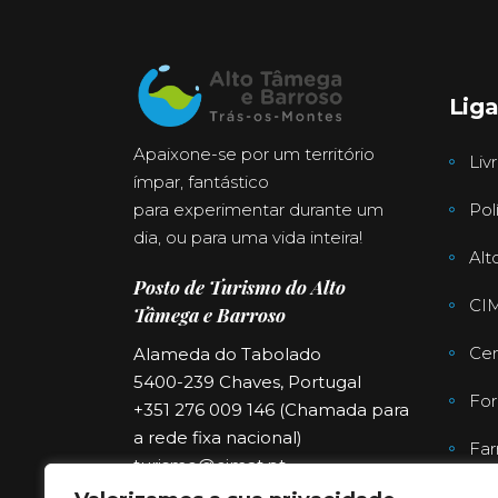
Lig
Apaixone-se por um território
Liv
ímpar, fantástico
para experimentar durante um
Pol
dia, ou para uma vida inteira!
Alt
Posto de Turismo do Alto
CI
Tâmega e Barroso
Cen
Alameda do Tabolado
5400-239 Chaves, Portugal
For
+351 276 009 146 (Chamada para
a rede fixa nacional)
Far
turismo@cimat.pt