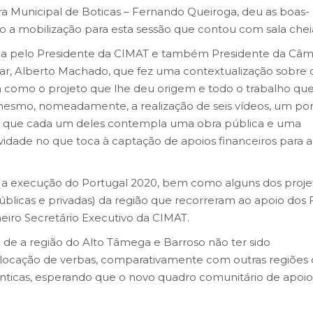
ra Municipal de Boticas – Fernando Queiroga, deu as boas-
do a mobilização para esta sessão que contou com sala chei
uada pelo Presidente da CIMAT e também Presidente da Câm
iar, Alberto Machado, que fez uma contextualização sobre 
m como o projeto que lhe deu origem e todo o trabalho que
mesmo, nomeadamente, a realização de seis vídeos, um po
em que cada um deles contempla uma obra pública e uma
idade no que toca à captação de apoios financeiros para a
 a execução do Portugal 2020, bem como alguns dos proje
úblicas e privadas) da região que recorreram ao apoio dos 
eiro Secretário Executivo da CIMAT.
 de a região do Alto Tâmega e Barroso não ter sido
ocação de verbas, comparativamente com outras regiões
ênticas, esperando que o novo quadro comunitário de apoio