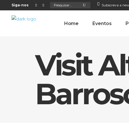
Search
Siga-nos
Subscreva a new
for:
Home
Eventos
P
Visit 
Barros