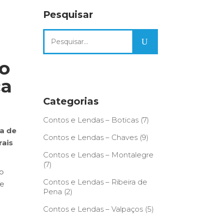
Pesquisar
Search
for:
to
ca
Categorias
Contos e Lendas – Boticas
(7)
ca de
Contos e Lendas – Chaves
(9)
rais
Contos e Lendas – Montalegre
(7)
o
Contos e Lendas – Ribeira de
de
Pena
(2)
Contos e Lendas – Valpaços
(5)