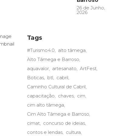
Barroso
26 de Junho,
2026
Tags
#Turismo4.0
alto tâmega
Alto Tâmega e Barroso
aquavalor
artesanato
ArtFest
Boticas
btl
cabril
Caminho Cultural de Cabril
capacitação
chaves
cim
cim alto tâmega
Cim Alto Tâmega e Barroso
cimat
concurso de ideias
contos e lendas
cultura