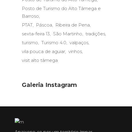
Posto de Turismo do Alto Tâmega e
Barroso
PTAT
Páscoa
Ribeira de Pena
sexta-feira 13
São Martinho
tradições
turismo
Turismo 4.0
valpaços
vila pouca de aguiar
vinhos
visit alto tâmega
Galeria Instagram
Apaixone-se por um território ímpar,