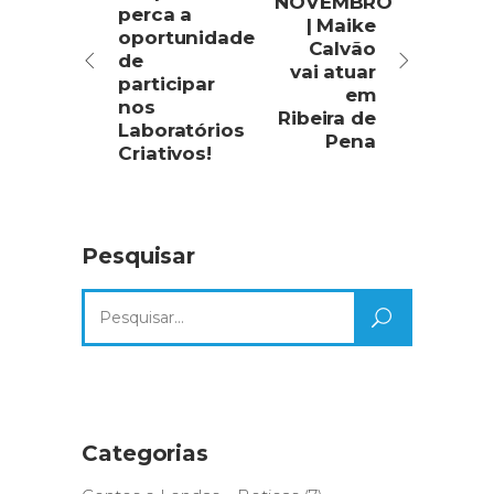
NOVEMBRO
perca a
| Maike
oportunidade
Calvão
de
vai atuar
participar
em
nos
Ribeira de
Laboratórios
Pena
Criativos!
Pesquisar
Search
for:
Categorias