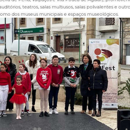
ditórios, teatros, salas multiusos, salas polivalentes e outr
 como dos museus municipais e espaços museológicos.