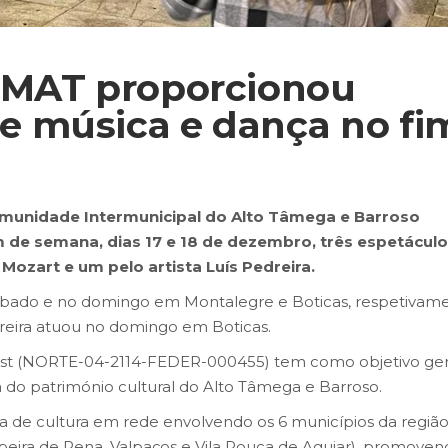
IMAT proporcionou
 música e dança no fi
omunidade Intermunicipal do Alto Tâmega e Barroso
fim de semana, dias 17 e 18 de dezembro, três espetácul
 Mozart e um pelo artista Luís Pedreira.
bado e no domingo em Montalegre e Boticas, respetivame
dreira atuou no domingo em Boticas.
est (NORTE-04-2114-FEDER-000455) tem como objetivo ger
a do património cultural do Alto Tâmega e Barroso.
a de cultura em rede envolvendo os 6 municípios da regiã
ibeira de Pena, Valpaços e Vila Pouca de Aguiar), promoven