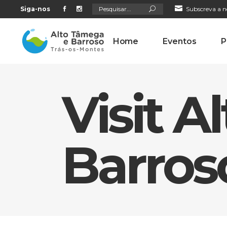
Search
Siga-nos
Subscreva a n
for:
Home
Eventos
P
Visit 
Barros