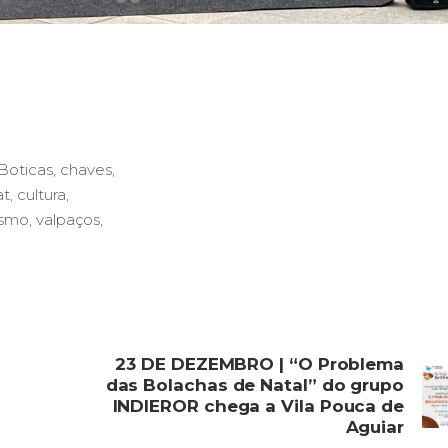
Boticas
,
chaves
,
at
,
cultura
,
ismo
,
valpaços
,
23 DE DEZEMBRO | “O Problema
das Bolachas de Natal” do grupo
INDIEROR chega a Vila Pouca de
Aguiar