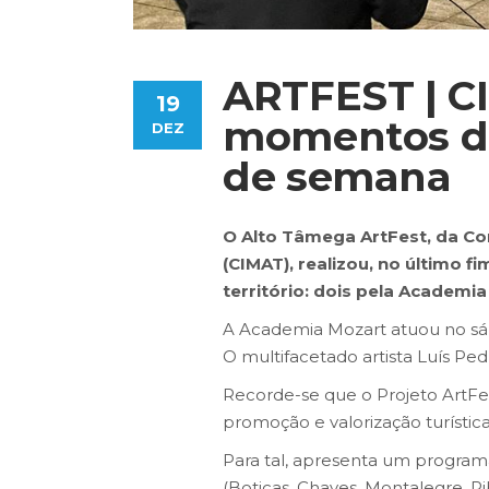
ARTFEST | C
19
momentos de
DEZ
de semana
O Alto Tâmega ArtFest, da C
(CIMAT), realizou, no último 
território: dois pela Academia
A Academia Mozart atuou no sá
O multifacetado artista Luís Pe
Recorde-se que o Projeto ArtF
promoção e valorização turístic
Para tal, apresenta um program
(Boticas, Chaves, Montalegre, R