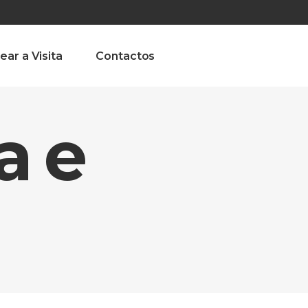
olado nª1 , Chaves, Portugal, Portugal
Dom – Sab 8.00 – 18.00
ear a Visita
Contactos
a e