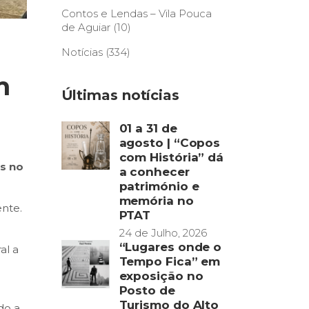
Contos e Lendas – Vila Pouca
de Aguiar
(10)
Notícias
(334)
m
Últimas notícias
01 a 31 de
agosto | “Copos
com História” dá
os no
a conhecer
património e
memória no
nte.
PTAT
24 de Julho, 2026
“Lugares onde o
al a
Tempo Fica” em
exposição no
Posto de
o
Turismo do Alto
do a