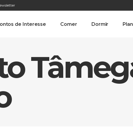
ewsletter
276 009 146 (Chamada para a rede fixa nacional)
Alameda Tab
ontos de Interesse
Comer
Dormir
Plan
Alto Tâmeg
o