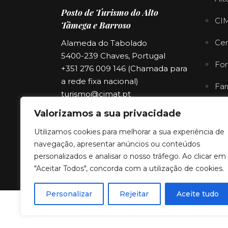
Posto de Turismo do Alto
CI
Tâmega e Barroso
Cen
Alameda do Tabolado
5400-239 Chaves, Portugal
For
+351 276 009 146 (Chamada para
a rede fixa nacional)
Far
turismo@cimat.pt
Valorizamos a sua privacidade
Utilizamos cookies para melhorar a sua experiência de
navegação, apresentar anúncios ou conteúdos
personalizados e analisar o nosso tráfego. Ao clicar em
"Aceitar Todos", concorda com a utilização de cookies.
Personalizar
Rejeitar
Aceite tudo
Copyright © 2023