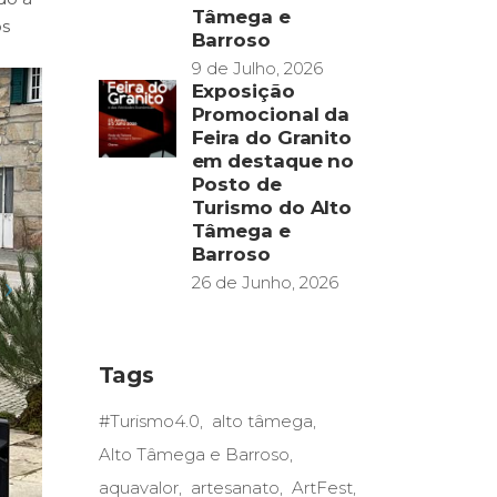
Tâmega e
os
Barroso
9 de Julho, 2026
Exposição
Promocional da
Feira do Granito
em destaque no
Posto de
Turismo do Alto
Tâmega e
Barroso
26 de Junho, 2026
Tags
#Turismo4.0
alto tâmega
Alto Tâmega e Barroso
aquavalor
artesanato
ArtFest