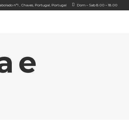
bolado nª1 , Chaves, Portugal, Portugal
Dom – Sab 8.00 – 18.00
a e