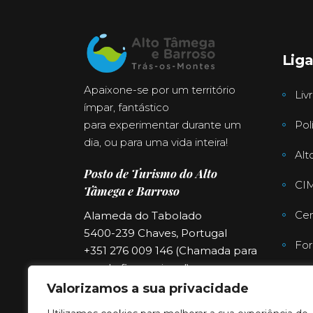
Lig
Apaixone-se por um território
Liv
ímpar, fantástico
para experimentar durante um
Pol
dia, ou para uma vida inteira!
Alt
Posto de Turismo do Alto
CI
Tâmega e Barroso
Cen
Alameda do Tabolado
5400-239 Chaves, Portugal
For
+351 276 009 146 (Chamada para
a rede fixa nacional)
Far
turismo@cimat.pt
Valorizamos a sua privacidade