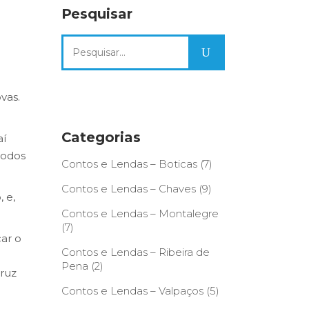
Pesquisar
Search
for:
vas.
Categorias
aí
todos
Contos e Lendas – Boticas
(7)
Contos e Lendas – Chaves
(9)
 e,
Contos e Lendas – Montalegre
(7)
car o
Contos e Lendas – Ribeira de
Pena
(2)
ruz
Contos e Lendas – Valpaços
(5)