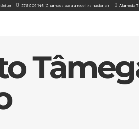
sletter
276 009 146 (Chamada para a rede fixa nacional)
Alameda Ta
Alto Tâmeg
o