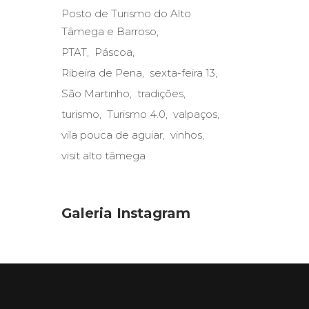
Posto de Turismo do Alto
Tâmega e Barroso
PTAT
Páscoa
Ribeira de Pena
sexta-feira 13
São Martinho
tradições
turismo
Turismo 4.0
valpaços
vila pouca de aguiar
vinhos
visit alto tâmega
Galeria Instagram