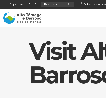
Search
Siga-nos
Subscreva a new
for:
Visit 
Barros