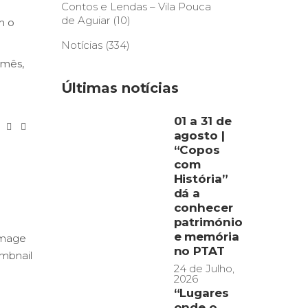
Contos e Lendas – Vila Pouca
de Aguiar
(10)
m o
Notícias
(334)
 mês,
Últimas notícias
01 a 31 de
agosto |
“Copos
com
História”
dá a
conhecer
património
e memória
no PTAT
24 de Julho,
2026
“Lugares
onde o