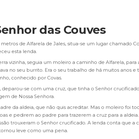
Senhor das Couves
etros de Alfarela de Jales, situa-se um lugar chamado Co
eceu esta lenda.
ra vizinha, seguia um moleiro a caminho de Alfarela, para 
ava no seu burrito. Era o seu trabalho de há muitos anos e 
inho, conhecido por Covas.
, deparou-se com uma cruz, que tinha o Senhor crucificado,
gem de Nossa Senhora.
dre da aldeia, que não quis acreditar. Mas o moleiro foi to
ssoas e pedirem ao padre para trazerem a cruz para a aldeia.
ão trouxeram o Senhor crucificado. A lenda conta que a c
e tornou leve como uma pena.