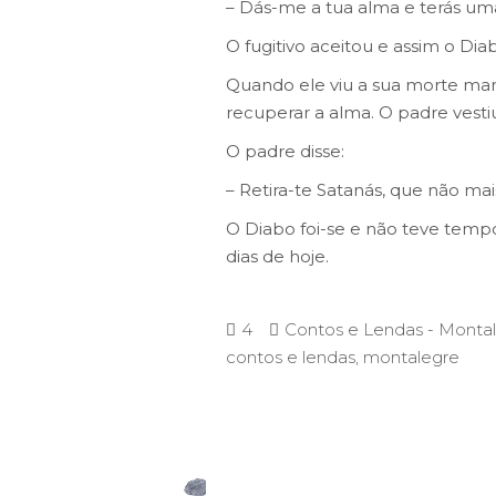
– Dás-me a tua alma e terás uma
O fugitivo aceitou e assim o Di
Quando ele viu a sua morte ma
recuperar a alma. O padre vesti
O padre disse:
– Retira-te Satanás, que não mai
O Diabo foi-se e não teve tempo
dias de hoje.
4
Contos e Lendas - Monta
contos e lendas
,
montalegre