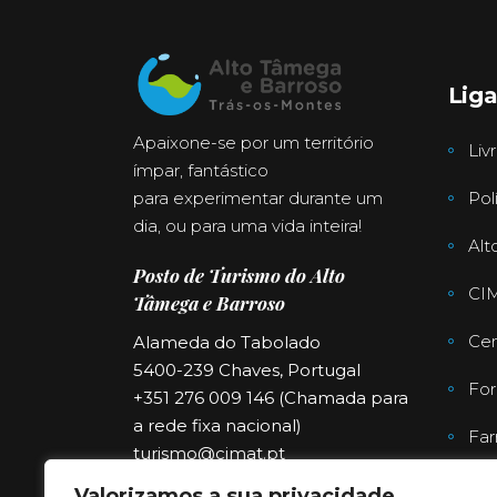
Lig
Apaixone-se por um território
Liv
ímpar, fantástico
para experimentar durante um
Pol
dia, ou para uma vida inteira!
Alt
Posto de Turismo do Alto
CI
Tâmega e Barroso
Cen
Alameda do Tabolado
5400-239 Chaves, Portugal
For
+351 276 009 146 (Chamada para
a rede fixa nacional)
Far
turismo@cimat.pt
Valorizamos a sua privacidade