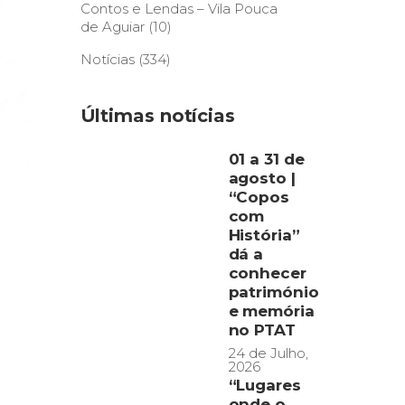
Contos e Lendas – Vila Pouca
de Aguiar
(10)
Notícias
(334)
Últimas notícias
01 a 31 de
agosto |
“Copos
com
História”
dá a
conhecer
património
e memória
no PTAT
24 de Julho,
2026
“Lugares
onde o