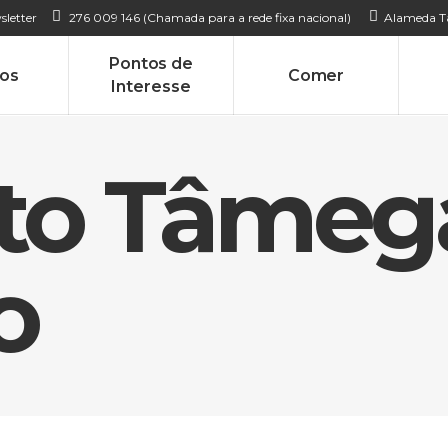
sletter
276 009 146 (Chamada para a rede fixa nacional)
Alameda Ta
Pontos de
tos
Comer
Interesse
Alto Tâmeg
o