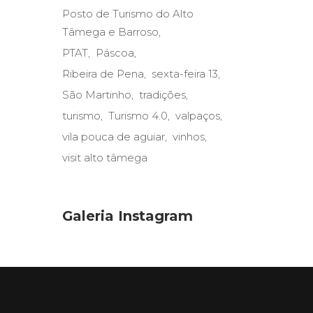
Posto de Turismo do Alto
Tâmega e Barroso
PTAT
Páscoa
Ribeira de Pena
sexta-feira 13
São Martinho
tradições
turismo
Turismo 4.0
valpaços
vila pouca de aguiar
vinhos
visit alto tâmega
Galeria Instagram