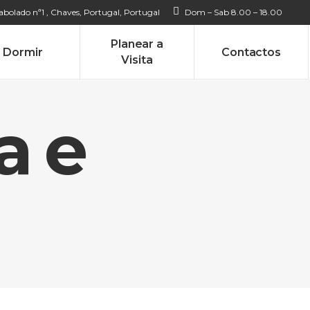
bolado nª1 , Chaves, Portugal, Portugal
Dom – Sab 8.00 – 18.00
Planear a
Dormir
Contactos
Visita
a e