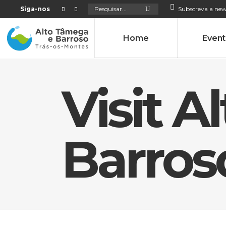
Search
Siga-nos
Subscreva a new
for:
Home
Even
Visit 
Barros