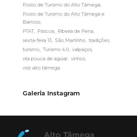
Posto de Turismo do Alto Tâmega
Posto de Turismo do Alto Tâmega e
Barroso
PTAT
Páscoa
Ribeira de Pena
sexta-feira 13
São Martinho
tradições
turismo
Turismo 4.0
valpaços
vila pouca de aguiar
vinhos
visit alto tâmega
Galeria Instagram