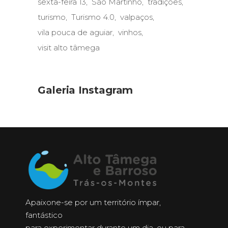
sexta-feira 13
São Martinho
tradições
turismo
Turismo 4.0
valpaços
vila pouca de aguiar
vinhos
visit alto tâmega
Galeria Instagram
Apaixone-se por um território ímpar,
fantástico
para experimentar durante um dia, ou para