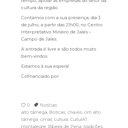
tempo, apoiar as empresas do setor da
cultura da região.
Contamos com a sua presença, dia 3
de julho, a partir das 21h00, no Centro
Interpretativo Mineiro de Jales –
Campo de Jales.
A entrada é livre e são todos muito
bem-vindos.
Estamos à sua espera!
Cofinanciado por:
0
Notícias
alto tâmega
,
Boticas
,
chaves
,
cim alto
tâmega
,
cimat
,
cultura
,
CulturAT
,
montalegre
,
Ribeira de Pena
,
tradições
,