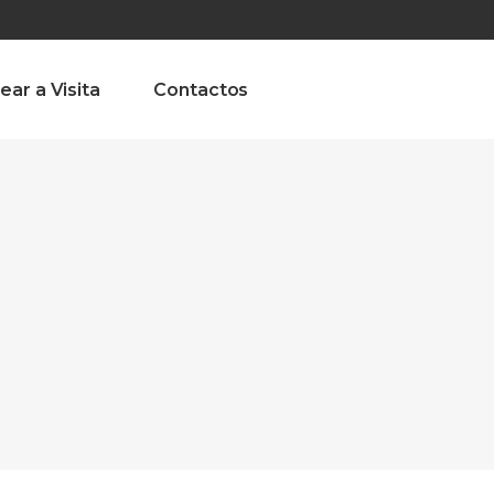
olado nª1 , Chaves, Portugal, Portugal
Dom – Sab 8.00 – 18.00
ear a Visita
Contactos