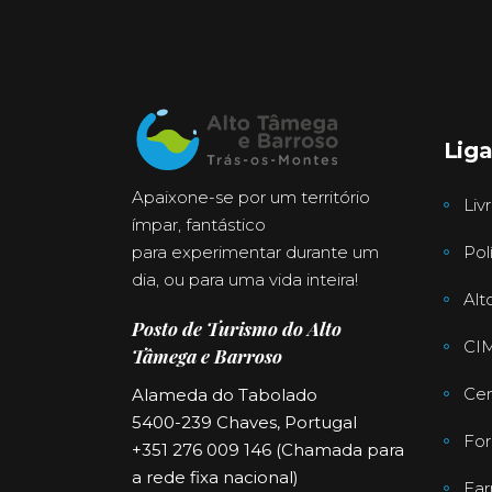
Lig
Apaixone-se por um território
Liv
ímpar, fantástico
para experimentar durante um
Pol
dia, ou para uma vida inteira!
Alt
Posto de Turismo do Alto
CI
Tâmega e Barroso
Cen
Alameda do Tabolado
5400-239 Chaves, Portugal
For
+351 276 009 146 (Chamada para
a rede fixa nacional)
Far