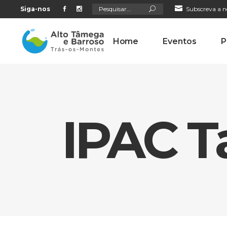
Search
Siga-nos
Subscreva a n
for:
Home
Eventos
P
IPAC T