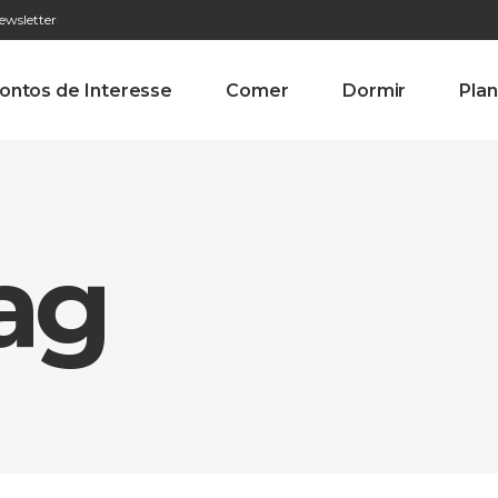
ewsletter
276 009 146 (Chamada para a rede fixa nacional)
Alameda Tab
ontos de Interesse
Comer
Dormir
Plan
ag