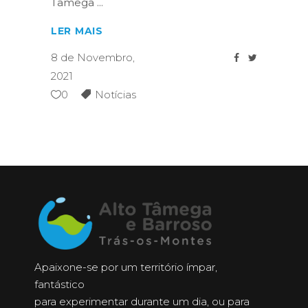
Tâmega
LER MAIS
8 de Novembro,
2021
0
Notícias
Apaixone-se por um território ímpar,
fantástico
para experimentar durante um dia, ou para