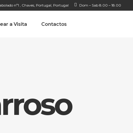
bolado nª1 , Chaves, Portugal, Portugal
Dom – Sab 8.00 – 18.00
ear a Visita
Contactos
rroso