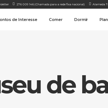
sletter
276 009 146 (Chamada para a rede fixa nacional)
Alameda Ta
ontos de Interesse
Comer
Dormir
Plan
eu de ba