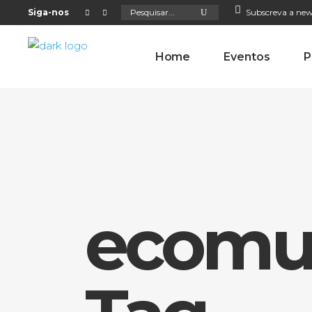
Search
Siga-nos
Subscreva a new
for:
Home
Eventos
P
ecomus