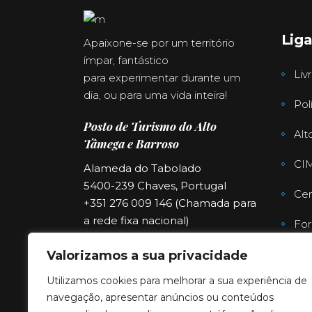
Lig
Apaixone-se por um território
ímpar, fantástico
Liv
para experimentar durante um
dia, ou para uma vida inteira!
Pol
Posto de Turismo do Alto
Alt
Tâmega e Barroso
CI
Alameda do Tabolado
5400-239 Chaves, Portugal
Cen
+351 276 009 146 (Chamada para
a rede fixa nacional)
For
turismo@cimat.pt
Far
Valorizamos a sua privacidade
Utilizamos cookies para melhorar a sua experiência de
navegação, apresentar anúncios ou conteúdos