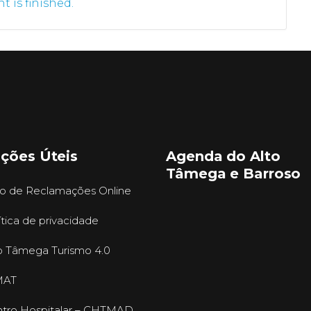
t is finished.
ações Úteis
Agenda do Alto
Tâmega e Barroso
ro de Reclamações Online
ítica de privacidade
o Tâmega Turismo 4.0
MAT
tro Hospitalar – CHTMAD