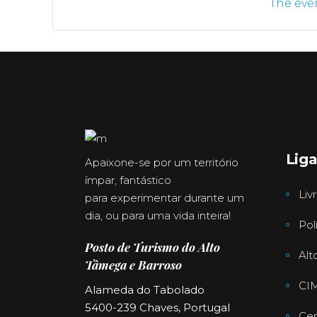
The even
Lig
Apaixone-se por um território
ímpar, fantástico
Liv
para experimentar durante um
dia, ou para uma vida inteira!
Pol
Posto de Turismo do Alto
Alt
Tâmega e Barroso
CI
Alameda do Tabolado
5400-239 Chaves, Portugal
Cen