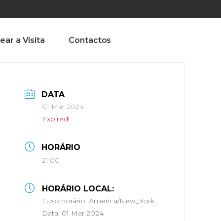
olado nª1 , Chaves, Portugal, Portugal
Dom – Sab 8.00 – 18.00
ear a Visita
Contactos
DATA
01 Mar 2024
Expired!
HORÁRIO
21:00
HORÁRIO LOCAL:
Fuso horário:
America/New_York
Data:
01 Mar 2024