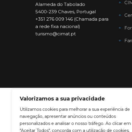
CI
Alameda do Tabolado
5400-239 Chaves, Portugal
Cen
+351 276 009 146 (Chamada para
a rede fixa nacional)
For
turismo@cimat.pt
Far
Valorizamos a sua privacidade
Copyright © 2023
Utilizamos cookies para melhorar a sua experiência de
navegação, apresentar anúncios ou conteúdos
personalizados e analisar o nosso tráfego. Ao clicar em
"Aceitar Todos", concorda com a utilização de cookies.