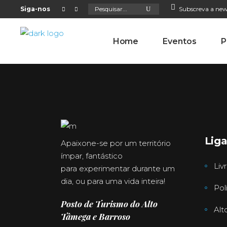
Search
Siga-nos
Subscreva a new
for:
Home
Eventos
P
Lig
Apaixone-se por um território
ímpar, fantástico
Liv
para experimentar durante um
dia, ou para uma vida inteira!
Pol
Posto de Turismo do Alto
Alt
Tâmega e Barroso