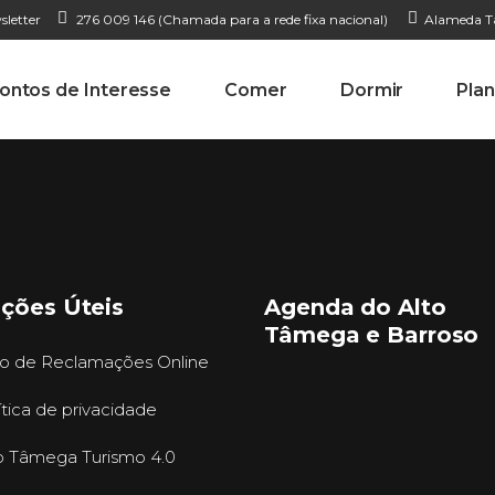
sletter
276 009 146 (Chamada para a rede fixa nacional)
Alameda Ta
ontos de Interesse
Comer
Dormir
Plan
ações Úteis
Agenda do Alto
Tâmega e Barroso
ro de Reclamações Online
ítica de privacidade
o Tâmega Turismo 4.0