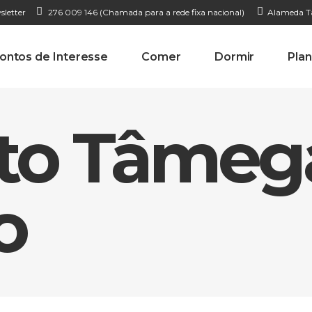
sletter
276 009 146 (Chamada para a rede fixa nacional)
Alameda Ta
ontos de Interesse
Comer
Dormir
Plan
Alto Tâmeg
o