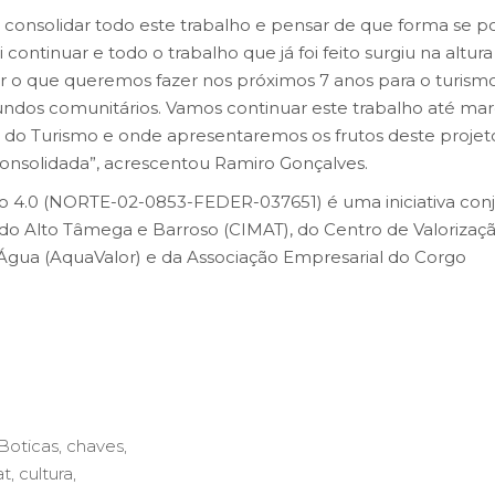
 consolidar todo este trabalho e pensar de que forma se 
 continuar e todo o trabalho que já foi feito surgiu na altura
ar o que queremos fazer nos próximos 7 anos para o turism
undos comunitários. Vamos continuar este trabalho até mar
do Turismo e onde apresentaremos os frutos deste projet
onsolidada”, acrescentou Ramiro Gonçalves.
o 4.0 (NORTE-02-0853-FEDER-037651) é uma iniciativa con
o Alto Tâmega e Barroso (CIMAT), do Centro de Valorizaç
 Água (AquaValor) e da Associação Empresarial do Corgo
Boticas
,
chaves
,
at
,
cultura
,