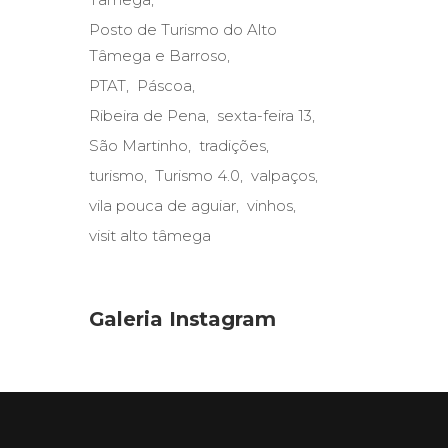
Posto de Turismo do Alto
Tâmega e Barroso
PTAT
Páscoa
Ribeira de Pena
sexta-feira 13
São Martinho
tradições
turismo
Turismo 4.0
valpaços
vila pouca de aguiar
vinhos
visit alto tâmega
Galeria Instagram