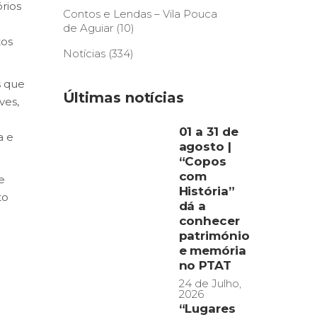
órios
Contos e Lendas – Vila Pouca
de Aguiar
(10)
tos
Notícias
(334)
s que
Últimas notícias
ves,
01 a 31 de
a e
agosto |
“Copos
com
e
História”
to
dá a
conhecer
património
e memória
no PTAT
24 de Julho,
2026
“Lugares