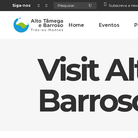
Search
Siga-nos
Subscreva a new
for:
Home
Eventos
P
Visit 
Barros