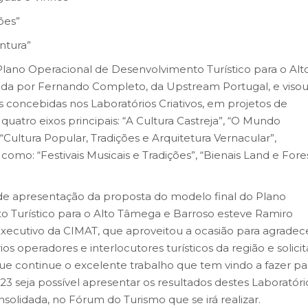
ões”
ntura”
Plano Operacional de Desenvolvimento Turístico para o Alt
da por Fernando Completo, da Upstream Portugal, e visou
s concebidas nos Laboratórios Criativos, em projetos de
quatro eixos principais: “A Cultura Castreja”, “O Mundo
ultura Popular, Tradições e Arquitetura Vernacular”,
o: “Festivais Musicais e Tradições”, “Bienais Land e Fore
 apresentação da proposta do modelo final do Plano
 Turístico para o Alto Tâmega e Barroso esteve Ramiro
Executivo da CIMAT, que aproveitou a ocasião para agradec
s operadores e interlocutores turísticos da região e solicit
e continue o excelente trabalho que tem vindo a fazer pa
23 seja possível apresentar os resultados destes Laboratóri
solidada, no Fórum do Turismo que se irá realizar.