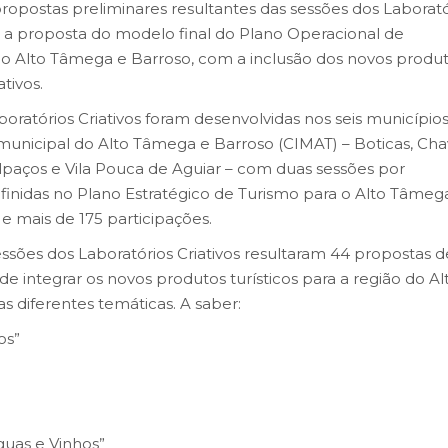
s propostas preliminares resultantes das sessões dos Laborat
 a proposta do modelo final do Plano Operacional de
 o Alto Tâmega e Barroso, com a inclusão dos novos produ
tivos.
boratórios Criativos foram desenvolvidas nos seis município
icipal do Alto Tâmega e Barroso (CIMAT) – Boticas, Cha
lpaços e Vila Pouca de Aguiar – com duas sessões por
efinidas no Plano Estratégico de Turismo para o Alto Tâmeg
 mais de 175 participações.
ssões dos Laboratórios Criativos resultaram 44 propostas d
s de integrar os novos produtos turísticos para a região do Al
s diferentes temáticas. A saber:
os”
guas e Vinhos”