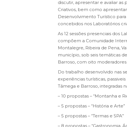
discutir, apresentar e avaliar a
Criativos, bem como apresentar
Desenvolvimento Turístico para
concebidos nos Laboratórios cria
As 12 sessões presenciais dos La
compõem a Comunidade Intermun
Montalegre, Ribeira de Pena, Va
município, sob seis temáticas d
Barroso, com oito moderadores e
Do trabalho desenvolvido nas se
experiências turísticas, passivei
Tâmega e Barroso, integradas na
– 10 propostas – “Montanha e Ri
– 5 propostas – “História e Arte”
– 5 propostas – “Termas e SPA”
– 8 propostas – “Gastronomia, Á