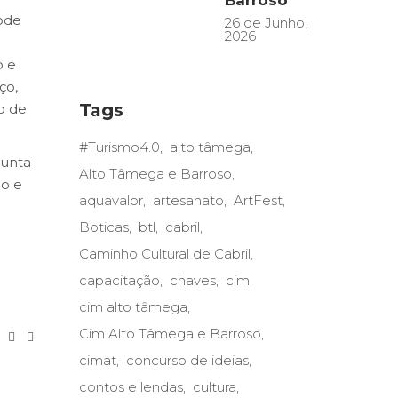
Barroso
pode
26 de Junho,
2026
o e
ço,
Tags
o de
#Turismo4.0
alto tâmega
junta
Alto Tâmega e Barroso
ão e
aquavalor
artesanato
ArtFest
Boticas
btl
cabril
Caminho Cultural de Cabril
capacitação
chaves
cim
cim alto tâmega
Cim Alto Tâmega e Barroso
cimat
concurso de ideias
contos e lendas
cultura