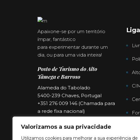
Lig
Apaixone-se por um território
ímpar, fantástico
Liv
para experimentar durante um
dia, ou para uma vida inteira!
Pol
Posto de Turismo do Alto
Alt
Tâmega e Barroso
CI
Alameda do Tabolado
5400-239 Chaves, Portugal
Cen
+351 276 009 146 (Chamada para
a rede fixa nacional)
For
turismo@cimat.pt
Far
Valorizamos a sua privacidade
Utilizamos cookies para melhorar a sua experiência de