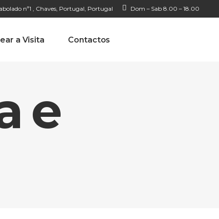
bolado nª1 , Chaves, Portugal, Portugal
Dom – Sab 8.00 – 18.00
ear a Visita
Contactos
a e