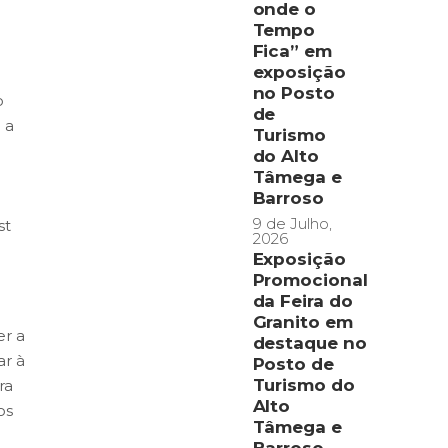
onde o
Tempo
Fica” em
exposição
no Posto
o
de
 a
Turismo
do Alto
Tâmega e
Barroso
9 de Julho,
st
2026
Exposição
Promocional
da Feira do
Granito em
er a
destaque no
ar à
Posto de
Turismo do
ra
Alto
os
Tâmega e