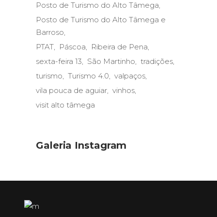
Posto de Turismo do Alto Tâmega
Posto de Turismo do Alto Tâmega e
Barroso
PTAT
Páscoa
Ribeira de Pena
sexta-feira 13
São Martinho
tradições
turismo
Turismo 4.0
valpaços
vila pouca de aguiar
vinhos
visit alto tâmega
Galeria Instagram