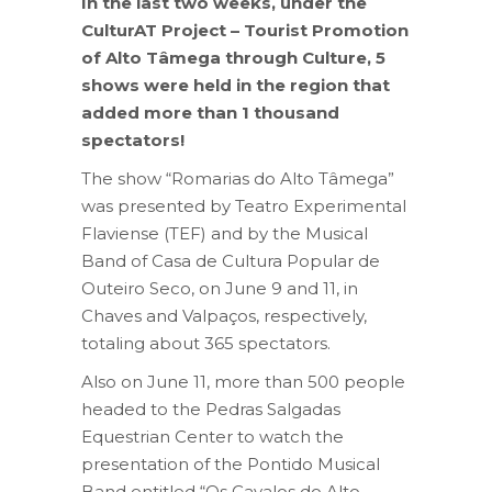
In the last two weeks, under the
CulturAT Project – Tourist Promotion
of Alto Tâmega through Culture, 5
shows were held in the region that
added more than 1 thousand
spectators!
The show “Romarias do Alto Tâmega”
was presented by Teatro Experimental
Flaviense (TEF) and by the Musical
Band of Casa de Cultura Popular de
Outeiro Seco, on June 9 and 11, in
Chaves and Valpaços, respectively,
totaling about 365 spectators.
Also on June 11, more than 500 people
headed to the Pedras Salgadas
Equestrian Center to watch the
presentation of the Pontido Musical
Band entitled “Os Cavalos do Alto