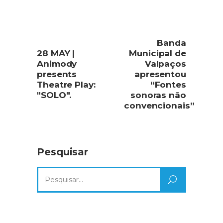
Banda
28 MAY |
Municipal de
Animody
Valpaços
presents
apresentou
Theatre Play:
“Fontes
"SOLO".
sonoras não
convencionais”
Pesquisar
Search
for: